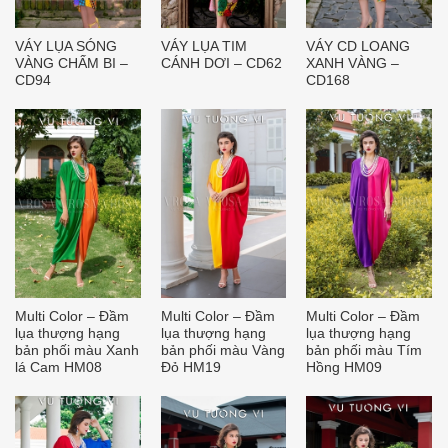
VÁY LỤA SÓNG
VÁY LỤA TIM
VÁY CD LOANG
VÀNG CHẤM BI –
CÁNH DƠI – CD62
XANH VÀNG –
CD94
CD168
Multi Color – Đầm
Multi Color – Đầm
Multi Color – Đầm
lụa thượng hạng
lụa thượng hạng
lụa thượng hạng
bản phối màu Xanh
bản phối màu Vàng
bản phối màu Tím
lá Cam HM08
Đỏ HM19
Hồng HM09