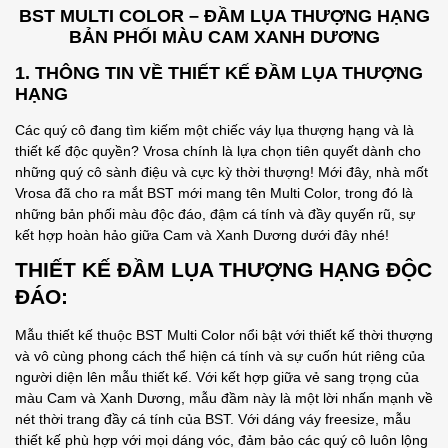
BST MULTI COLOR – ĐẦM LỤA THƯỢNG HẠNG
BẢN PHỐI MÀU CAM XANH DƯƠNG
1. THÔNG TIN VỀ THIẾT KẾ ĐẦM LỤA THƯỢNG
HẠNG
Các quý cô đang tìm kiếm một chiếc váy lụa thượng hạng và là
thiết kế độc quyền? Vrosa chính là lựa chọn tiên quyết dành cho
những quý cô sành điệu và cực kỳ thời thượng! Mới đây, nhà mốt
Vrosa đã cho ra mắt BST mới mang tên Multi Color, trong đó là
những bản phối màu độc đáo, đậm cá tính và đầy quyến rũ, sự
kết hợp hoàn hảo giữa Cam và Xanh Dương dưới đây nhé!
THIẾT KẾ
ĐẦM LỤA THƯỢNG HẠNG ĐỘC
ĐÁO
:
Mẫu thiết kế thuộc BST Multi Color nổi bật với thiết kế thời thượng
và vô cùng phong cách thể hiện cá tính và sự cuốn hút riêng của
người diện lên mẫu thiết kế. Với kết hợp giữa vẻ sang trọng của
màu Cam và Xanh Dương, mẫu đầm này là một lời nhấn mạnh về
nét thời trang đầy cá tính của BST. Với dáng váy freesize, mẫu
thiết kế phù hợp với mọi dáng vóc, đảm bảo các quý cô luôn lộng