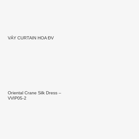
Váy CD lụa loang HT sắc màu
VÁY CURTAIN HOA ĐV