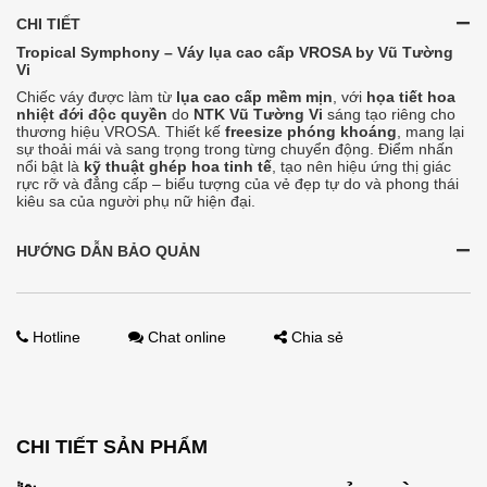
CHI TIẾT
Tropical Symphony – Váy lụa cao cấp VROSA by Vũ Tường
Vi
Chiếc váy được làm từ
lụa cao cấp mềm mịn
, với
họa tiết hoa
nhiệt đới độc quyền
do
NTK Vũ Tường Vi
sáng tạo riêng cho
thương hiệu VROSA. Thiết kế
freesize phóng khoáng
, mang lại
sự thoải mái và sang trọng trong từng chuyển động. Điểm nhấn
nổi bật là
kỹ thuật ghép hoa tinh tế
, tạo nên hiệu ứng thị giác
rực rỡ và đẳng cấp – biểu tượng của vẻ đẹp tự do và phong thái
kiêu sa của người phụ nữ hiện đại.
HƯỚNG DẪN BẢO QUẢN
Hotline
Chat online
Chia sẻ
CHI TIẾT SẢN PHẨM