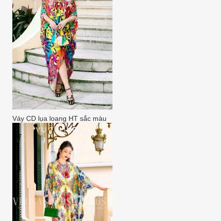
Váy CD lụa loang HT sắc màu