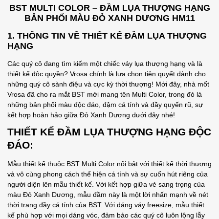
BST MULTI COLOR – ĐẦM LỤA THƯỢNG HẠNG
BẢN PHỐI MÀU ĐỎ XANH DƯƠNG HM11
1. THÔNG TIN VỀ THIẾT KẾ ĐẦM LỤA THƯỢNG
HẠNG
Các quý cô đang tìm kiếm một chiếc váy lụa thượng hạng và là
thiết kế độc quyền? Vrosa chính là lựa chọn tiên quyết dành cho
những quý cô sành điệu và cực kỳ thời thượng! Mới đây, nhà mốt
Vrosa đã cho ra mắt BST mới mang tên Multi Color, trong đó là
những bản phối màu độc đáo, đậm cá tính và đầy quyến rũ, sự
kết hợp hoàn hảo giữa Đỏ Xanh Dương dưới đây nhé!
THIẾT KẾ
ĐẦM LỤA THƯỢNG HẠNG ĐỘC
ĐÁO
:
Mẫu thiết kế thuộc BST Multi Color nổi bật với thiết kế thời thượng
và vô cùng phong cách thể hiện cá tính và sự cuốn hút riêng của
người diện lên mẫu thiết kế. Với kết hợp giữa vẻ sang trọng của
màu Đỏ Xanh Dương, mẫu đầm này là một lời nhấn mạnh về nét
thời trang đầy cá tính của BST. Với dáng váy freesize, mẫu thiết
kế phù hợp với mọi dáng vóc, đảm bảo các quý cô luôn lộng lẫy