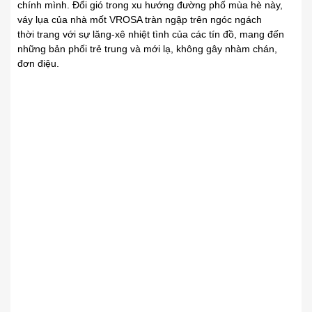
chính mình. Đổi gió trong
.
xu hướng đường phố mùa hè này,
váy lụa của nhà mốt VROSA tràn ngập trên ngóc ngách
thời
.
trang với sự lăng-xê nhiệt tình của các tín đồ, mang
.
đến
những bản phối trẻ trung và mới lạ, không gây nhàm chán,
đơn điệu.