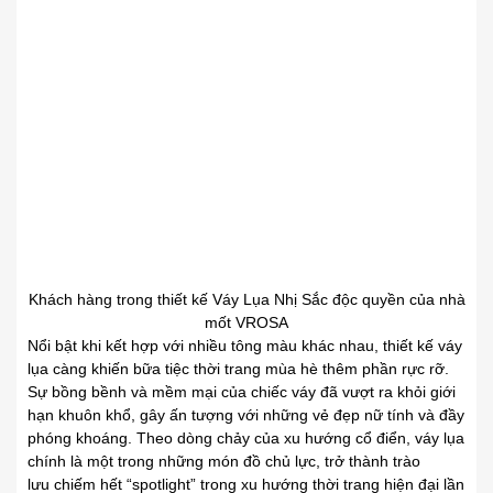
Khách hàng trong thiết kế Váy Lụa Nhị Sắc độc quyền của nhà
mốt VROSA
Nổi bật khi kết hợp với
.
nhiều tông màu khác nhau, thiết kế váy
lụa càng
.
khiến bữa tiệc thời trang mùa hè thêm phần rực rỡ.
Sự bồng bềnh và mềm mại của chiếc váy đã
.
vượt ra khỏi giới
hạn khuôn khổ, gây ấn tượng với
.
những vẻ đẹp nữ tính và đầy
phóng khoáng. Theo dòng
.
chảy của xu hướng cổ điển, váy lụa
chính là một trong những món đồ chủ lực, trở thành trào
lưu
.
chiếm hết “spotlight” trong xu hướng thời trang
.
hiện đại lần