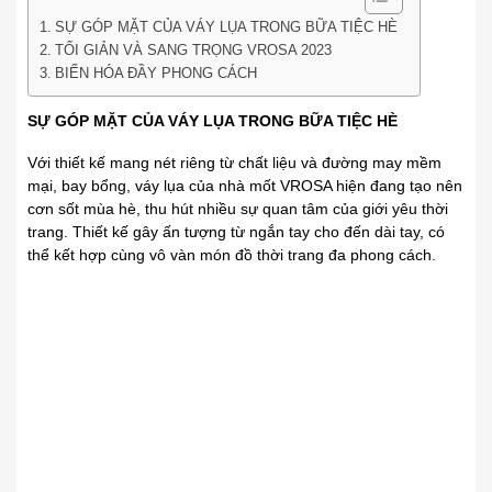
SỰ GÓP MẶT CỦA VÁY LỤA TRONG BỮA TIỆC HÈ
TỐI GIẢN VÀ SANG TRỌNG VROSA 2023
BIẾN HÓA ĐẦY PHONG CÁCH
SỰ GÓP MẶT CỦA VÁY LỤA TRONG BỮA TIỆC HÈ
Với thiết kế mang nét riêng từ chất liệu và đường may mềm
mại, bay bổng, váy lụa của nhà mốt VROSA hiện đang tạo nên
cơn sốt mùa hè, thu hút nhiều sự quan tâm của giới yêu thời
trang. Thiết kế gây ấn tượng từ ngắn tay cho đến dài tay, có
thể kết hợp cùng vô vàn món đồ thời trang đa phong cách.