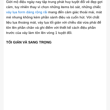
Giới mộ điệu ngày nay tập trung phát huy tuyệt đối vẻ đẹp gợi
cảm, tuy nhiên thay vì chọn những items bó sát, những chiếc
váy lụa form dáng rộng rãi
mang đến cảm giác thoải mái, mát
mẻ nhưng không kém phần sành điệu và cuốn hút. Với chất
liệu lụa thoáng mát, váy lụa tối giản với chiều dài vừa phải để
tôn lên phần chân và ghi điểm với thiết kế cách điệu phần
trước của váy làm tôn lên vòng 1 tuyệt đối.
TỐI GIẢN VÀ SANG TRỌNG
VROSA 2023