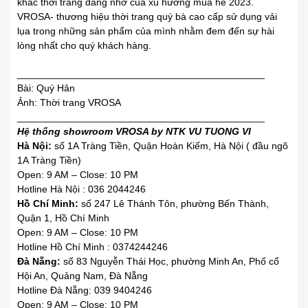
khắc thời trang đáng nhớ
.
của xu hướng mùa hè 2023.
VROSA- thương hiệu thời trang quý bà cao cấp
.
sử dụng vải
lụa trong những sản phẩm của mình nhằm đem đến sự
.
hài
lòng nhất cho quý khách hàng.
_____________________________________________
Bài: Quý Hân
Ảnh: Thời trang VROSA
2023
_____________________________________________
Hệ thống showroom VROSA by NTK VU TUONG VI
Hà Nội:
số 1A Tràng Tiền, Quận Hoàn Kiếm, Hà Nội ( đầu ngõ
1A Tràng Tiền)
Open: 9 AM – Close: 10 PM
Hotline Hà Nội : 036 2044246
Hồ Chí Minh:
số 247 Lê Thánh Tôn, phường Bến Thành,
Quận 1, Hồ Chí Minh
Open: 9 AM – Close: 10 PM
Hotline Hồ Chí Minh : 0374244246
Đà Nẵng:
số 83 Nguyễn Thái Học, phường Minh An, Phố cổ
Hội An, Quảng Nam, Đà Nẵng
Hotline Đà Nẵng: 039 9404246
Open: 9 AM – Close: 10 PM