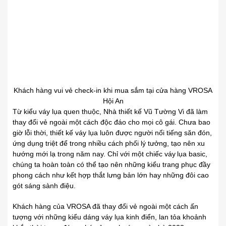
Khách hàng vui vẻ check-in khi mua sắm tại cửa hàng VROSA
Hội An
Từ kiểu váy lụa quen thuộc, Nhà thiết kế Vũ Tường Vi đã làm
thay đổi vẻ ngoài
.
một cách độc đáo cho mọi cô gái. Chưa bao
giờ lỗi
.
thời, thiết kế váy lụa luôn được người nổi tiếng săn đón,
ứng dụng triệt để trong nhiều cách phối
.
lý tưởng, tạo nên xu
hướng mới lạ trong năm nay. Chỉ với một chiếc váy
.
lụa basic,
chúng ta hoàn toàn có thể tạo nên những kiểu trang phục đầy
phong cách
.
như kết hợp thắt lưng bản lớn hay những đôi cao
gót sáng sành
.
điệu.
Khách hàng của VROSA đã thay đổi vẻ ngoài một cách ấn
tượng với những
.
kiểu dáng váy lụa kinh điển, lan tỏa khoảnh