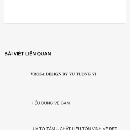
BÀI VIẾT LIÊN QUAN
𝐕𝐑𝐎𝐒𝐀 𝐃𝐄𝐒𝐈𝐆𝐍 𝐁𝐘 𝐕𝐔 𝐓𝐔𝐎𝐍𝐆 𝐕𝐈
HIỂU ĐÚNG VỀ GẤM
LỤA TƠ TẰM – CHẤT LIỆU TÔN VINH VẺ ĐẸP