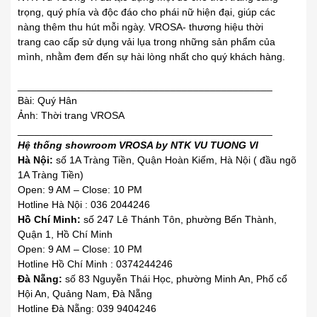
trọng, quý
.
phía và độc đáo cho phái nữ hiện đại, giúp các
nàng thêm thu hút mỗi ngày. VROSA- thương hiệu thời
trang
.
cao cấp sử dụng vải lụa trong những
.
sản phẩm của
mình, nhằm đem đến sự hài lòng nhất cho quý khách hàng.
_____________________________________________
Bài: Quý Hân
thoát mình ra khỏi khuôn khổ
Ảnh: Thời trang VROSA
_____________________________________________
Hệ thống showroom VROSA by NTK VU TUONG VI
Hà Nội:
số 1A Tràng Tiền, Quận Hoàn Kiếm, Hà Nội ( đầu ngõ
1A Tràng Tiền)
Open: 9 AM – Close: 10 PM
Hotline Hà Nội : 036 2044246
Hồ Chí Minh:
số 247 Lê Thánh Tôn, phường Bến Thành,
Quận 1, Hồ Chí Minh
Open: 9 AM – Close: 10 PM
Hotline Hồ Chí Minh : 0374244246
Đà Nẵng:
số 83 Nguyễn Thái Học, phường Minh An, Phố cổ
Hội An, Quảng Nam, Đà Nẵng
Hotline Đà Nẵng: 039 9404246