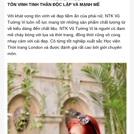
TÔN VINH TINH THẦN ĐỘC LẬP VÀ MẠNH MẼ
Với khát
.
vọng tôn vinh vẻ đẹp tiềm ẩn của phái nữ, NTK Vũ
Tường Vi luôn nỗ lực mang tới
.
những sản phẩm chất lượng từ
về kiểu dáng đến chất liệu. NTK
.
Vũ Tường Vi là người có đam
mê cháy bỏng với lụa và thời trang, đồng thời cũng
.
vô cùng
nhạy cảm với cái đẹp. Cô từng tốt nghiệp xuất sắc Học
.
viện
Thời trang London và được đánh giá rất cao bởi giới chuyên
môn.