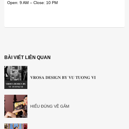
Open: 9 AM – Close: 10 PM
BÀI VIẾT LIÊN QUAN
𝐕𝐑𝐎𝐒𝐀 𝐃𝐄𝐒𝐈𝐆𝐍 𝐁𝐘 𝐕𝐔 𝐓𝐔𝐎𝐍𝐆 𝐕𝐈
HIỂU ĐÚNG VỀ GẤM