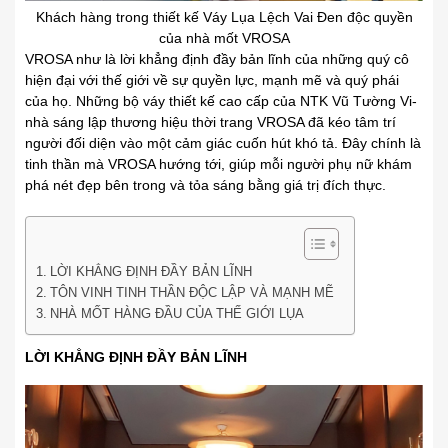
Khách hàng trong thiết kế Váy Lụa Lệch Vai Đen độc quyền
của nhà mốt VROSA
VROSA như là lời khẳng định đầy bản lĩnh của những quý cô
hiện đại với thế giới về sự quyền lực, mạnh mẽ và quý phái
của họ. Những bộ váy thiết kế cao cấp của NTK Vũ Tường Vi-
nhà sáng lập thương hiệu thời trang VROSA đã kéo tâm trí
người đối diện vào một cảm giác cuốn hút khó tả. Đây chính là
tinh thần mà VROSA hướng tới, giúp mỗi người phụ nữ khám
phá nét đẹp bên trong và tỏa sáng bằng giá trị đích thực.
LỜI KHẲNG ĐỊNH ĐẦY BẢN LĨNH
TÔN VINH TINH THẦN ĐỘC LẬP VÀ MẠNH MẼ
NHÀ MỐT HÀNG ĐẦU CỦA THẾ GIỚI LỤA
LỜI KHẲNG ĐỊNH ĐẦY BẢN LĨNH