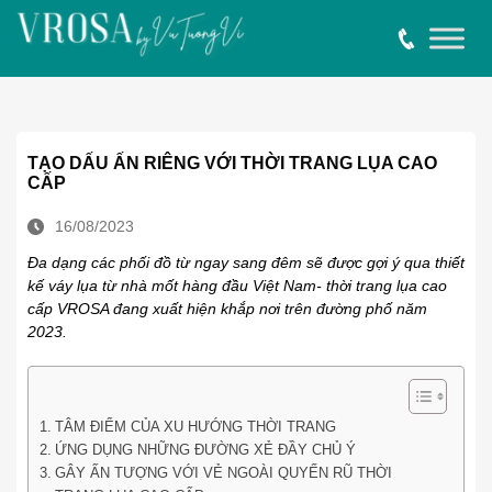
TẠO DẤU ẤN RIÊNG VỚI THỜI TRANG LỤA CAO
CẤP
16/08/2023
Đa dạng các phối đồ từ ngay sang đêm sẽ được gợi ý qua thiết
kế váy lụa từ nhà mốt hàng đầu Việt Nam- thời trang lụa cao
cấp VROSA đang xuất hiện khắp nơi trên đường phố năm
2023.
TÂM ĐIỂM CỦA XU HƯỚNG THỜI TRANG
ỨNG DỤNG NHỮNG ĐƯỜNG XẺ ĐẦY CHỦ Ý
GÂY ẤN TƯỢNG VỚI VẺ NGOÀI QUYẾN RŨ THỜI