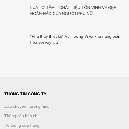
LỤA TƠ TẰM – CHẤT LIỆU TÔN VINH VẺ ĐẸP
HOÀN HẢO CỦA NGƯỜI PHỤ NỮ
“Phù thuỷ thiết kế” Vũ Tường Vi và khả năng biến
hóa với váy lụa
THÔNG TIN CÔNG TY
Câu chuyện thương hiệu
Thông cáo báo chí
Hệ thống cửa hàng