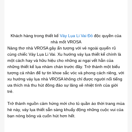
Khách hàng trong thiết kế
Váy Lụa Li Vai Đỏ
độc quyền của
nhà mốt VROSA
Nàng thơ nhà VROSA gây ấn tượng với vẻ ngoài quyến rũ
cùng chiếc Váy Lụa Li Vai. Xu hướng váy lụa thiết kế chính là
một cách hay và hữu hiệu cho những
.
ai ngại vết hằn của
những thiết kế lụa nhàm chán trước đây. Trở thành một biểu
tượng cá nhân để tự tin khoe sắc vóc và phong cách riêng, với
xu
.
hướng váy lụa nhà VROSA không chỉ được người nổi tiếng
ưa thích mà thu hút đông đảo sự lăng xê nhiệt tình của giới
trẻ.
Trở thành
.
nguồn cảm hứng mới cho tủ quần áo thời trang mùa
hè này, váy lụa thiết sẵn sàng khuấy động những cuộc vui của
bạn nóng bỏng và cuốn
.
hút hơn hết.