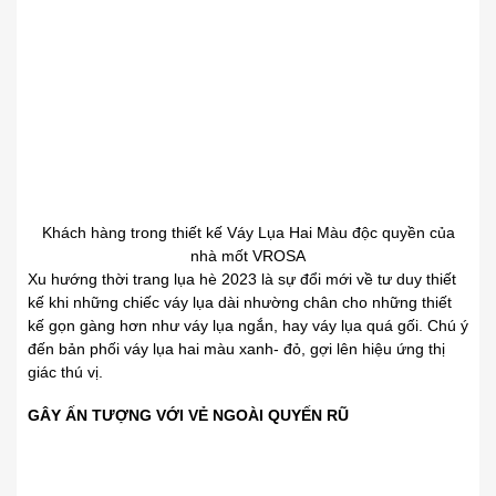
Khách hàng trong thiết kế Váy Lụa Hai Màu độc quyền của
nhà mốt VROSA
Xu hướng thời trang lụa hè 2023 là sự đổi mới về tư duy thiết
kế khi những chiếc váy lụa dài nhường chân cho những thiết
kế gọn gàng hơn như váy lụa ngắn, hay váy lụa quá gối. Chú ý
đến bản phối váy lụa hai màu xanh- đỏ, gợi lên hiệu ứng thị
giác thú vị.
GÂY ẤN TƯỢNG VỚI VẺ NGOÀI QUYẾN RŨ
THỜI TRANG
LỤA CAO CẤP