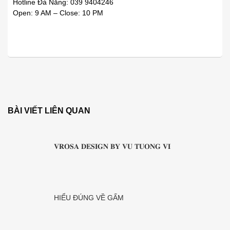
Hotline Đà Nẵng: 039 9404246
Open: 9 AM – Close: 10 PM
BÀI VIẾT LIÊN QUAN
𝐕𝐑𝐎𝐒𝐀 𝐃𝐄𝐒𝐈𝐆𝐍 𝐁𝐘 𝐕𝐔 𝐓𝐔𝐎𝐍𝐆 𝐕𝐈
HIỂU ĐÚNG VỀ GẤM