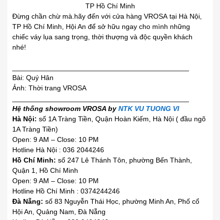
TP Hồ Chí Minh
Đừng chần chừ mà.hãy đến với cửa hàng VROSA
.
tại Hà Nội,
TP Hồ Chí Minh, Hội An để sở hữu ngay cho
.
mình những
chiếc váy lụa sang trọng, thời thượng và độc
.
quyền khách
nhé!
_____________________________________________
Bài: Quý Hân
Ảnh: Thời trang VROSA
_____________________________________________
Hệ thống showroom VROSA by
NTK VU TUONG VI
Hà Nội:
số 1A Tràng Tiền, Quận Hoàn Kiếm, Hà Nội ( đầu ngõ
1A Tràng Tiền)
Open: 9 AM – Close: 10 PM
Hotline Hà Nội : 036 2044246
Hồ Chí Minh:
số 247 Lê Thánh Tôn, phường Bến Thành,
Quận 1, Hồ Chí Minh
Open: 9 AM – Close: 10 PM
Hotline Hồ Chí Minh : 0374244246
Đà Nẵng:
số 83 Nguyễn Thái Học, phường Minh An, Phố cổ
Hội An, Quảng Nam, Đà Nẵng