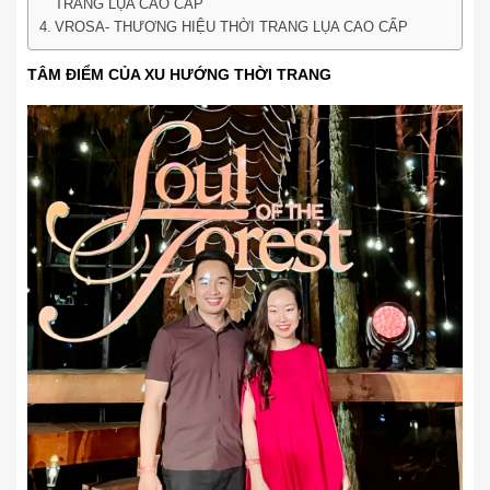
TRANG LỤA CAO CẤP
VROSA- THƯƠNG HIỆU THỜI TRANG LỤA CAO CẤP
TÂM ĐIỂM CỦA XU HƯỚNG THỜI TRANG