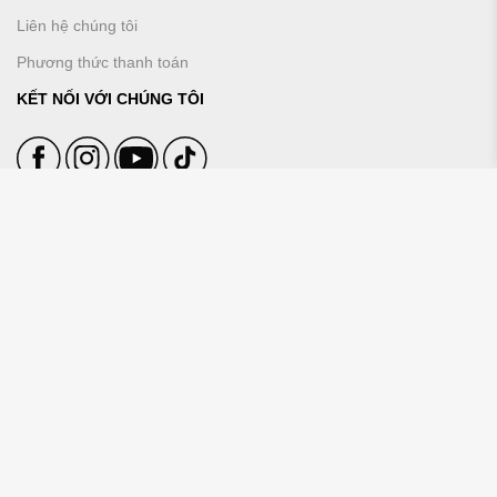
Liên hệ chúng tôi
Phương thức thanh toán
KẾT NỐI VỚI CHÚNG TÔI
ĐĂNG KÝ NHẬN TIN TỪ VROSA
THANH TOÁN
Copyright © 2023 VROSA. All rights reserved.