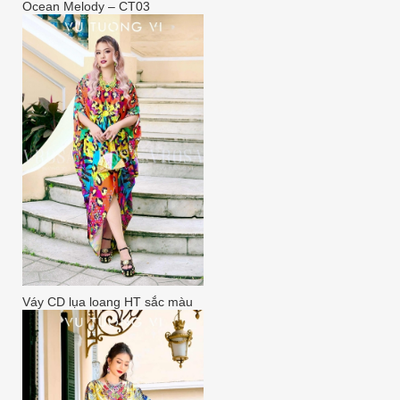
Ocean Melody – CT03
Váy CD lụa loang HT sắc màu