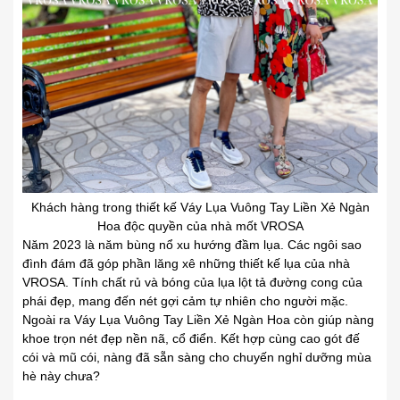
Khách hàng trong thiết kế Váy Lụa Vuông Tay Liền Xẻ Ngàn
Hoa độc quyền của nhà mốt VROSA
Năm 2023 là năm bùng nổ xu hướng đầm lụa. Các ngôi sao
đình đám đã góp phần lăng xê những thiết kế lụa của nhà
VROSA. Tính chất rủ và bóng của lụa lột tả đường cong của
phái đẹp, mang đến nét gợi cảm tự nhiên cho người mặc.
Ngoài ra Váy Lụa Vuông Tay Liền Xẻ Ngàn Hoa còn giúp nàng
khoe trọn nét đẹp nền nã, cổ điển. Kết hợp cùng cao gót đế
cói và mũ cói, nàng đã sẵn sàng cho chuyến nghỉ dưỡng mùa
hè này chưa?