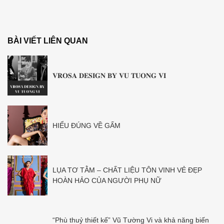
BÀI VIẾT LIÊN QUAN
𝐕𝐑𝐎𝐒𝐀 𝐃𝐄𝐒𝐈𝐆𝐍 𝐁𝐘 𝐕𝐔 𝐓𝐔𝐎𝐍𝐆 𝐕𝐈
HIỂU ĐÚNG VỀ GẤM
LỤA TƠ TẰM – CHẤT LIỆU TÔN VINH VẺ ĐẸP
HOÀN HẢO CỦA NGƯỜI PHỤ NỮ
“Phù thuỷ thiết kế” Vũ Tường Vi và khả năng biến