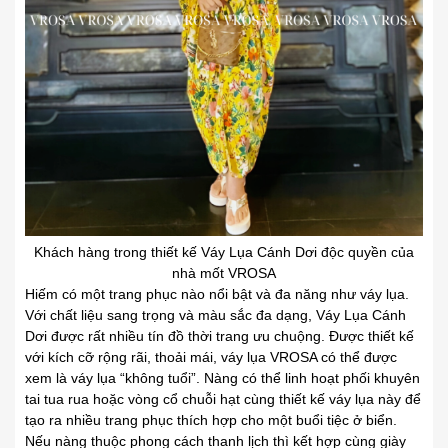
Khách hàng trong thiết kế Váy Lụa Cánh Dơi độc quyền của
nhà mốt VROSA
Hiếm có một trang phục nào nổi bật và đa năng như váy lụa.
Với chất liệu sang trọng và màu sắc đa dạng, Váy Lụa Cánh
Dơi được rất nhiều tín đồ thời trang ưu chuộng. Được thiết kế
với kích cỡ rộng rãi, thoải mái, váy lụa VROSA có thể được
xem là váy lụa “không tuổi”. Nàng có thể linh hoạt phối khuyên
tai tua rua hoặc vòng cổ chuỗi hạt cùng thiết kế váy lụa này để
tạo ra nhiều trang phục thích hợp cho một buổi tiệc ở biển.
Nếu nàng thuộc phong cách thanh lịch thì kết hợp cùng giày