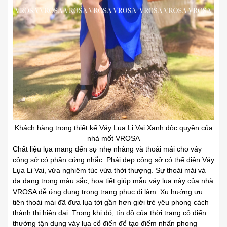
Khách hàng trong thiết kế Váy Lụa Li Vai Xanh độc quyền của
nhà mốt VROSA
Chất liệu lụa mang đến sự nhẹ nhàng và thoải mái cho váy
công sở có phần cứng nhắc. Phái đẹp công sở có thể diện Váy
Lụa Li Vai, vừa nghiêm túc vừa thời thượng. Sự thoải mái và
đa dạng trong màu sắc, họa tiết giúp mẫu váy lụa này của nhà
VROSA dễ ứng dụng trong trang phục đi làm. Xu hướng ưu
tiên thoải mái đã đưa lụa tới gần hơn giới trẻ yêu phong cách
thành thị hiện đại. Trong khi đó, tín đồ của thời trang cổ điển
thường tận dụng váy lụa cổ điển để tạo điểm nhấn phong