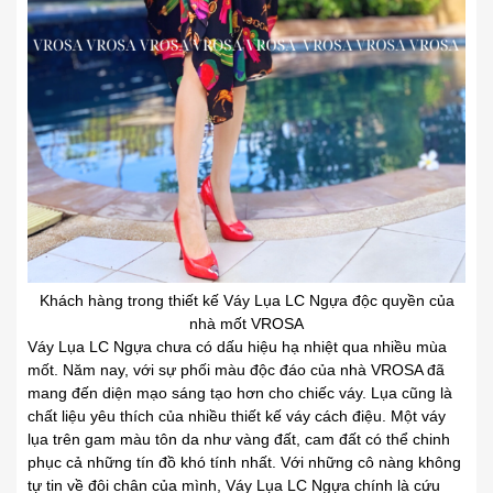
Khách hàng trong thiết kế Váy Lụa LC Ngựa độc quyền của
nhà mốt VROSA
Váy Lụa LC Ngựa chưa có dấu hiệu hạ nhiệt qua nhiều mùa
mốt. Năm nay, với sự phối màu độc đáo của nhà VROSA đã
mang đến diện mạo sáng tạo hơn cho chiếc váy. Lụa cũng là
chất liệu yêu thích của nhiều thiết kế váy cách điệu. Một váy
lụa trên gam màu tôn da như vàng đất, cam đất có thể chinh
phục cả những tín đồ khó tính nhất. Với những cô nàng không
tự tin về đôi chân của mình, Váy Lụa LC Ngựa chính là cứu