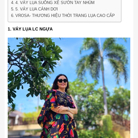
4. VÁY LỤA SUÔNG XẺ SƯỜN TAY NHÚM
5. VÁY LỤA CÁNH DƠI
VROSA- THƯƠNG HIỆU THỜI TRANG LỤA CAO CẤP
1. VÁY LỤA LC NGỰA