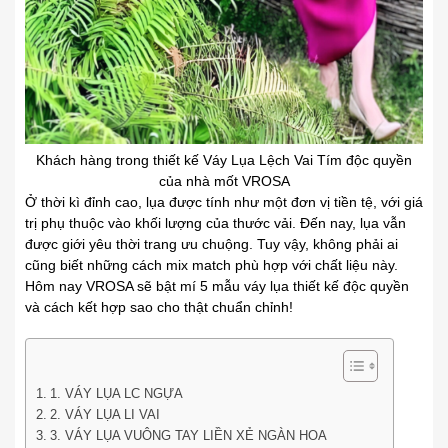
Khách hàng trong thiết kế Váy Lụa Lệch Vai Tím độc quyền
của nhà mốt VROSA
Ở thời kì đỉnh cao, lụa được tính như một đơn vị tiền tệ, với giá
trị phụ thuộc vào khối lượng của thước vải. Đến nay, lụa vẫn
được giới yêu thời trang ưu chuộng. Tuy vậy, không phải ai
cũng biết những cách mix match phù hợp với chất liệu này.
Hôm nay VROSA sẽ bật mí 5 mẫu váy lụa thiết kế độc quyền
và cách kết hợp sao cho thật chuẩn chỉnh!
1. VÁY LỤA LC NGỰA
2. VÁY LỤA LI VAI
3. VÁY LỤA VUÔNG TAY LIỀN XẺ NGÀN HOA