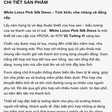
CHI TIẾT SẢN PHẨM
White Lotus Pink Silk Dress – Tinh khôi, nhẹ nhàng và đẳng
cấp.
Lấy cảm hứng từ vẻ đẹp thuần khiết của hoa sen – biểu tượng
của sự thanh cao và trí tuệ .
White Lotus Pink Silk Dress
là một
thiết kế cao cấp của VROSA, do NTK
Vũ Tường Vi
sáng tạo.
Chiếc váy được may từ lụa, mang đến chất liệu mềm mại, nhẹ
tênh và thoáng mát. Phù hợp với những quý cô yêu thoải mái
nhưng vẫn muốn giữ nét thanh lịch trong từng chuyển động. Gam
trắng kết hợp với họa tiết hoa sen hồng tạo nên tổng thể dịu
dàng, trong trẻo mà vẫn toát lên vẻ nữ tính đầy bản lĩnh.
Form dáng chữ A truyền thống được biến tấu theo tỷ lệ vàng, giúp
ôm nhẹ phần eo và buông mềm phần thân dưới. Phù hợp che
khuyết điểm tinh tế và tôn vinh đường cong tự nhiên của người
phụ nữ. Độ dài qua gối phù hợp với nhiều hoàn cảnh: từ dạo phố,
sự kiện đến tiệc trà thanh lịch.
Thiết kế này đặc biệt lý tưởng dành cho phụ nữ trưởng thành,
người nổi tiếng, khách quốc tế. Đặc biệt phù hợp những ai đang
tìm kiếm một món quà thời trang mang ý nghĩa về sự dịu dàng,