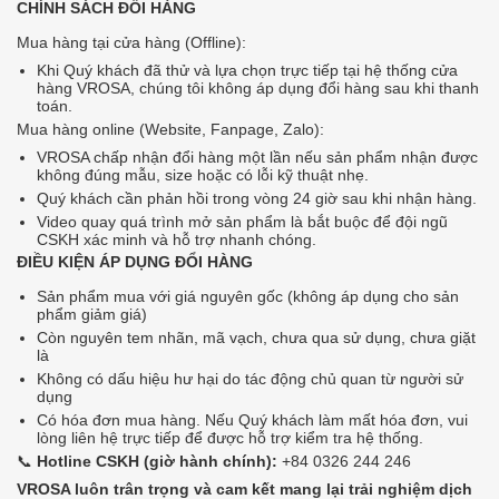
CHÍNH SÁCH ĐỔI HÀNG
Mua hàng tại cửa hàng (Offline):
Khi Quý khách đã thử và lựa chọn trực tiếp tại hệ thống cửa
hàng VROSA, chúng tôi không áp dụng đổi hàng sau khi thanh
toán.
Mua hàng online (Website, Fanpage, Zalo):
VROSA chấp nhận đổi hàng một lần nếu sản phẩm nhận được
không đúng mẫu, size hoặc có lỗi kỹ thuật nhẹ.
Quý khách cần phản hồi trong vòng 24 giờ sau khi nhận hàng.
Video quay quá trình mở sản phẩm là bắt buộc để đội ngũ
CSKH xác minh và hỗ trợ nhanh chóng.
ĐIỀU KIỆN ÁP DỤNG ĐỔI HÀNG
Sản phẩm mua với giá nguyên gốc (không áp dụng cho sản
phẩm giảm giá)
Còn nguyên tem nhãn, mã vạch, chưa qua sử dụng, chưa giặt
là
Không có dấu hiệu hư hại do tác động chủ quan từ người sử
dụng
Có hóa đơn mua hàng. Nếu Quý khách làm mất hóa đơn, vui
lòng liên hệ trực tiếp để được hỗ trợ kiểm tra hệ thống.
📞
Hotline CSKH (giờ hành chính):
+84 0326 244 246
VROSA luôn trân trọng và cam kết mang lại trải nghiệm dịch