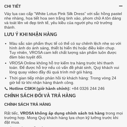
CHI TIẾT
Váy lụa cao cấp “White Lotus Pink Silk Dress” với sắc hồng pastel
nhẹ nhàng, họa tiết hoa sen trắng tinh xảo, phom chữ A tôn dáng
và toát lên vẻ đẹp tinh tế, yêu kiều của người phụ nữ trưởng
thành.
LƯU Ý KHI NHẬN HÀNG
Màu sắc sản phẩm thực tế có thể có sự chênh lệch nhẹ so với
hình ảnh do ánh sáng, thiết bị hiển thị hoặc điều kiện chụp.
Tuy nhiên, VROSA cam kết chất lượng sản phẩm luôn được
đảm bảo tuyệt đối.
VROSA Online không hỗ trợ kiểm tra hàng trước khi thanh
toán. Để được hỗ trợ nếu có vấn đề phát sinh, Quý khách vui
lòng quay video đầy đủ quá trình mở gói hàng.
Thời gian tiếp nhận phản hồi từ khách hàng: Trong vòng 24
giờ kể từ khi nhận hàng thành công.
📞
Hotline CSKH (giờ hành chính):
+84 0326 244 246
CHÍNH SÁCH ĐỔI VÀ TRẢ HÀNG
CHÍNH SÁCH TRẢ HÀNG
Rất tiếc,
VROSA không áp dụng chính sách trả hàng
trong mọi
trường hợp. Mong Quý khách hàng lựa chọn kỹ lưỡng trước khi
đặt mua.