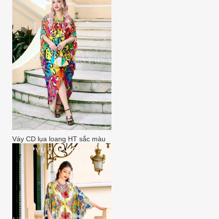
Váy CD lụa loang HT sắc màu