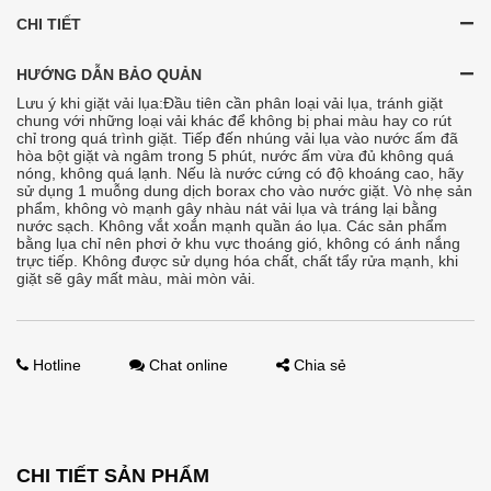
CHI TIẾT
HƯỚNG DẪN BẢO QUẢN
Lưu ý khi giặt vải lụa:Đầu tiên cần phân loại vải lụa, tránh giặt
chung với những loại vải khác để không bị phai màu hay co rút
chỉ trong quá trình giặt. Tiếp đến nhúng vải lụa vào nước ấm đã
hòa bột giặt và ngâm trong 5 phút, nước ấm vừa đủ không quá
nóng, không quá lạnh. Nếu là nước cứng có độ khoáng cao, hãy
sử dụng 1 muỗng dung dịch borax cho vào nước giặt. Vò nhẹ sản
phẩm, không vò mạnh gây nhàu nát vải lụa và tráng lại bằng
nước sạch. Không vắt xoắn mạnh quần áo lụa. Các sản phẩm
bằng lụa chỉ nên phơi ở khu vực thoáng gió, không có ánh nắng
trực tiếp. Không được sử dụng hóa chất, chất tẩy rửa mạnh, khi
giặt sẽ gây mất màu, mài mòn vải.
Hotline
Chat online
Chia sẻ
CHI TIẾT SẢN PHẨM