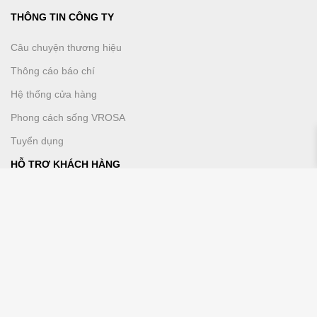
THÔNG TIN CÔNG TY
Câu chuyện thương hiệu
Thông cáo báo chí
Hệ thống cửa hàng
Phong cách sống VROSA
Tuyển dụng
HỖ TRỢ KHÁCH HÀNG
Chính sách mua sắm
Hướng dẫn thanh toán
Vrosa VIP
DỊCH VỤ KHÁCH HÀNG
Liên hệ chúng tôi