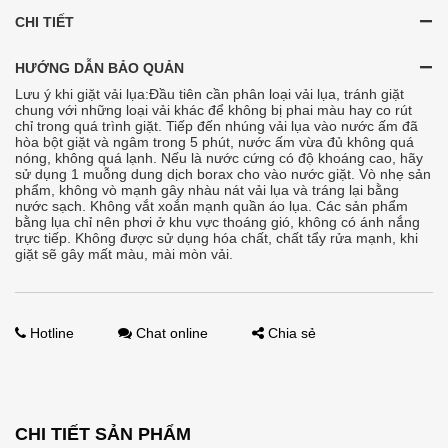
CHI TIẾT
HƯỚNG DẪN BẢO QUẢN
Lưu ý khi giặt vải lụa:Đầu tiên cần phân loại vải lụa, tránh giặt
chung với những loại vải khác để không bị phai màu hay co rút
chỉ trong quá trình giặt. Tiếp đến nhúng vải lụa vào nước ấm đã
hòa bột giặt và ngâm trong 5 phút, nước ấm vừa đủ không quá
nóng, không quá lạnh. Nếu là nước cứng có độ khoáng cao, hãy
sử dụng 1 muỗng dung dịch borax cho vào nước giặt. Vò nhẹ sản
phẩm, không vò mạnh gây nhàu nát vải lụa và tráng lại bằng
nước sạch. Không vắt xoắn mạnh quần áo lụa. Các sản phẩm
bằng lụa chỉ nên phơi ở khu vực thoáng gió, không có ánh nắng
trực tiếp. Không được sử dụng hóa chất, chất tẩy rửa mạnh, khi
giặt sẽ gây mất màu, mài mòn vải.
Hotline
Chat online
Chia sẻ
CHI TIẾT SẢN PHẨM