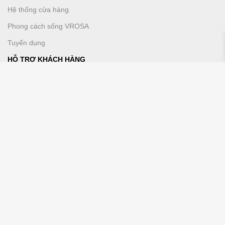
Hệ thống cửa hàng
Phong cách sống VROSA
Tuyển dụng
HỖ TRỢ KHÁCH HÀNG
Chính sách mua sắm
Hướng dẫn thanh toán
Vrosa VIP
DỊCH VỤ KHÁCH HÀNG
Liên hệ chúng tôi
Phương thức thanh toán
KẾT NỐI VỚI CHÚNG TÔI