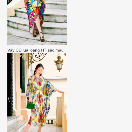
Váy CD lụa loang HT sắc màu