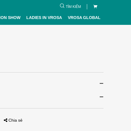
TÌM KIẾM
ION SHOW
LADIES IN VROSA
VROSA GLOBAL
Chia sẻ