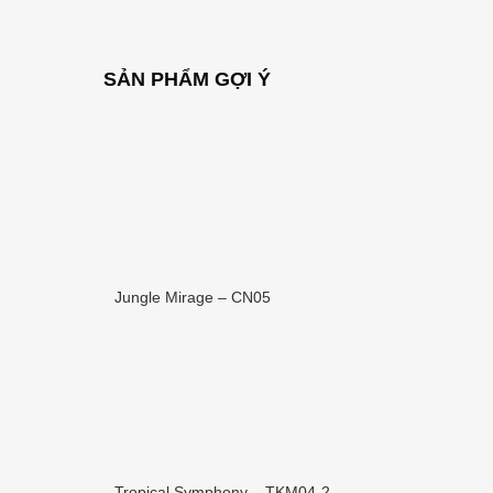
SẢN PHẨM GỢI Ý
Jungle Mirage – CN05
Tropical Symphony – TKM04-2