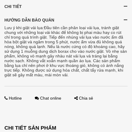
CHI TIẾT
HƯỚNG DẪN BẢO QUẢN
Lưu ý khi giặt vải lụa:Đầu tiên cần phân loại vải lụa, tránh giặt
chung với những loại vải khác để không bị phai màu hay co rút
chỉ trong quá trình giặt. Tiếp đến nhúng vải lụa vào nước ấm đã
hòa bột giặt và ngâm trong 5 phút, nước ấm vừa đủ không quá
nóng, không quá lạnh. Nếu là nước cứng có độ khoáng cao, hãy
sử dụng 1 muỗng dung dịch borax cho vào nước giặt. Vò nhẹ sản
phẩm, không vò mạnh gây nhàu nát vải lụa và tráng lại bằng
nước sạch. Không vắt xoắn mạnh quần áo lụa. Các sản phẩm
bằng lụa chỉ nên phơi ở khu vực thoáng gió, không có ánh nắng
trực tiếp. Không được sử dụng hóa chất, chất tẩy rửa mạnh, khi
giặt sẽ gây mất màu, mài mòn vải.
Hotline
Chat online
Chia sẻ
CHI TIẾT SẢN PHẨM