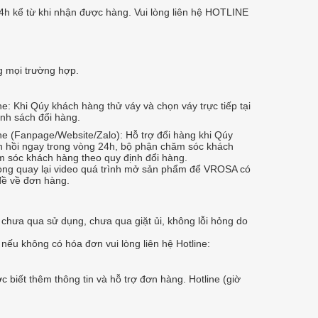
h kể từ khi nhận được hàng. Vui lòng liên hệ HOTLINE
g mọi trường hợp.
: Khi Qúy khách hàng thử váy và chọn váy trực tiếp tại
nh sách đổi hàng.
 (Fanpage/Website/Zalo): Hỗ trợ đổi hàng khi Qúy
 hồi ngay trong vòng 24h, bộ phận chăm sóc khách
ăm sóc khách hàng theo quy định đổi hàng.
lòng quay lại video quá trình mở sản phẩm để VROSA có
đề về đơn hàng.
hưa qua sử dụng, chưa qua giặt ủi, không lỗi hỏng do
ếu không có hóa đơn vui lòng liên hệ Hotline:
 biết thêm thông tin và hỗ trợ đơn hàng. Hotline (giờ