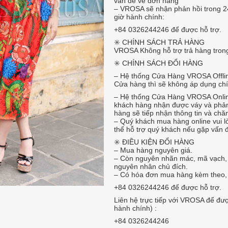
vấn đề về đơn hàng
– VROSA sẽ nhận phản hồi trong 24
giờ hành chính:
+84 0326244246 để được hỗ trợ.
✳️ CHÍNH SÁCH TRẢ HÀNG
VROSA Không hỗ trợ trả hàng tron
✳️ CHÍNH SÁCH ĐỔI HÀNG
– Hệ thống Cửa Hàng VROSA Offline
Cửa hàng thì sẽ không áp dụng chí
– Hệ thống Cửa Hàng VROSA Online
khách hàng nhận được váy và phản
hàng sẽ tiếp nhận thông tin và ch
– Quý khách mua hàng online vui 
thể hỗ trợ quý khách nếu gặp vấn 
✳️ ️ĐIỀU KIỆN ĐỔI HÀNG
– Mua hàng nguyên giá.
– Còn nguyên nhãn mác, mã vạch, c
nguyên nhân chủ đích.
– Có hóa đơn mua hàng kèm theo, n
+84 0326244246 để được hỗ trợ.
Liên hệ trực tiếp với VROSA để được
hành chính) :
+84 0326244246