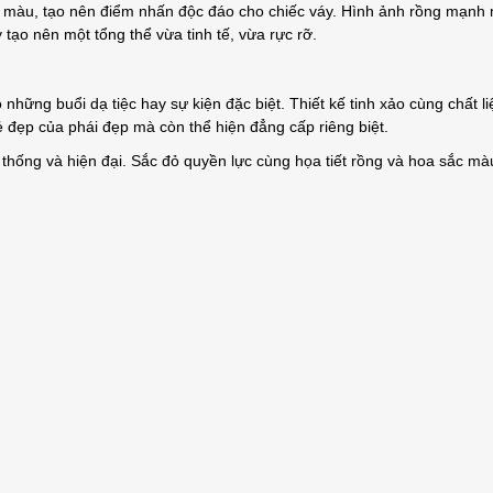
sắc màu, tạo nên điểm nhấn độc đáo cho chiếc váy. Hình ảnh rồng mạn
tạo nên một tổng thể vừa tinh tế, vừa rực rỡ.
ững buổi dạ tiệc hay sự kiện đặc biệt. Thiết kế tinh xảo cùng chất li
vẻ đẹp của phái đẹp mà còn thể hiện đẳng cấp riêng biệt.
 thống và hiện đại. Sắc đỏ quyền lực cùng họa tiết rồng và hoa sắc mà