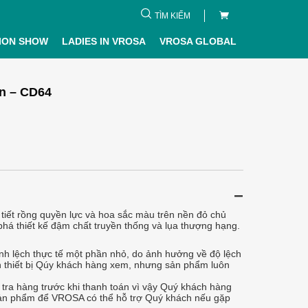
TÌM KIẾM
ION SHOW
LADIES IN VROSA
VROSA GLOBAL
n – CD64
tiết rồng quyền lực và hoa sắc màu trên nền đỏ chủ
phá thiết kế đậm chất truyền thống và lụa thượng hạng.
h lệch thực tế một phần nhỏ, do ảnh hưởng về độ lệch
 thiết bị Qúy khách hàng xem, nhưng sản phẩm luôn
tra hàng trước khi thanh toán vì vậy Quý khách hàng
 sản phẩm để VROSA có thể hỗ trợ Quý khách nếu gặp