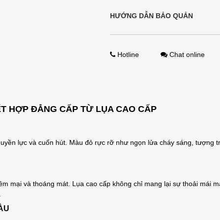
HƯỚNG DẪN BẢO QUẢN
Hotline
Chat online
T HỢP ĐẲNG CẤP TỪ LỤA CAO CẤP
yền lực và cuốn hút. Màu đỏ rực rỡ như ngọn lửa cháy sáng, tượng tr
m mại và thoáng mát. Lụa cao cấp không chỉ mang lại sự thoải mái mà 
.
ÀU