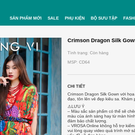
SẢN PHẨM MỚI
SALE
PHỤ KIỆN
BỘ SƯU TẬP
FASH
Crimson Dragon Silk Gow
Tình trạng: Còn hàng
MSP: CD64
CHI TIẾT
Crimson Dragon Silk Gown với họa 
đạo, tôn lên vẻ đẹp kiêu sa. Khám 
⚠️LƯU Ý
– Màu sắc sản phẩm có thể sẽ chên
màu của ánh sáng hay từ màn hình
đảm bảo chất lượng.
– VROSA Online không hỗ trợ kiểm 
vui lòng quay video quá trình mở