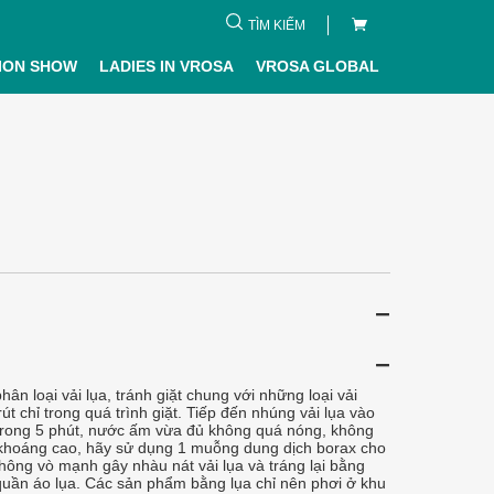
TÌM KIẾM
ION SHOW
LADIES IN VROSA
VROSA GLOBAL
phân loại vải lụa, tránh giặt chung với những loại vải
t chỉ trong quá trình giặt. Tiếp đến nhúng vải lụa vào
trong 5 phút, nước ấm vừa đủ không quá nóng, không
 khoáng cao, hãy sử dụng 1 muỗng dung dịch borax cho
hông vò mạnh gây nhàu nát vải lụa và tráng lại bằng
uần áo lụa. Các sản phẩm bằng lụa chỉ nên phơi ở khu