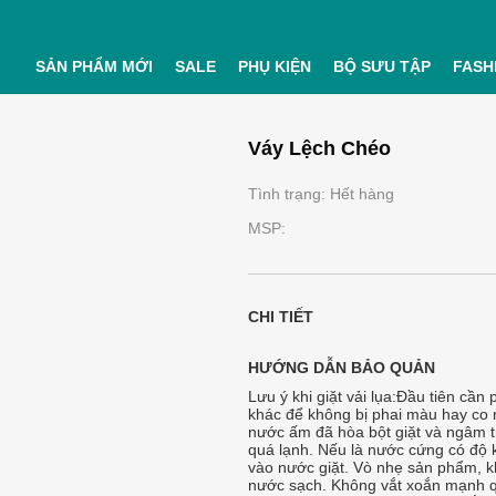
SẢN PHẨM MỚI
SALE
PHỤ KIỆN
BỘ SƯU TẬP
FASH
Váy Lệch Chéo
Tình trạng: Hết hàng
MSP:
CHI TIẾT
HƯỚNG DẪN BẢO QUẢN
Lưu ý khi giặt vải lụa:Đầu tiên cần 
khác để không bị phai màu hay co rú
nước ấm đã hòa bột giặt và ngâm 
quá lạnh. Nếu là nước cứng có độ
vào nước giặt. Vò nhẹ sản phẩm, k
nước sạch. Không vắt xoắn mạnh q