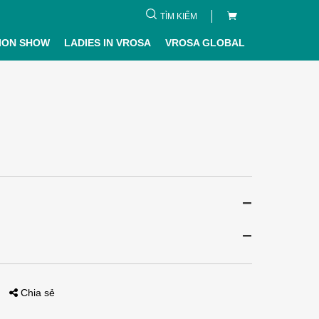
TÌM KIẾM
ION SHOW
LADIES IN VROSA
VROSA GLOBAL
Chia sẻ