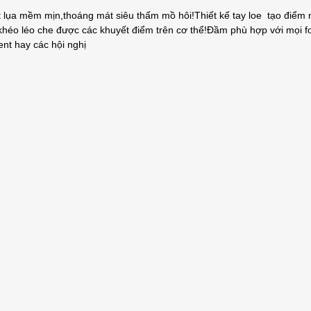
t lụa mềm mịn,thoáng mát siêu thấm mồ hôi!Thiết kế tay loe tạo điểm n
éo léo che được các khuyết điểm trên cơ thể!Đầm phù hợp với mọi f
vent hay các hội nghị