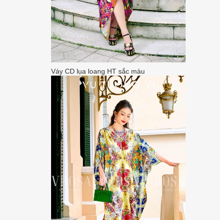
Váy CD lụa loang HT sắc màu