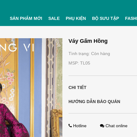
SẢN PHẨM MỚI
SALE
PHỤ KIỆN
BỘ SƯU TẬP
FASH
Váy Gấm Hồng
Tình trạng: Còn hàng
MSP: TL05
CHI TIẾT
HƯỚNG DẪN BẢO QUẢN
Hotline
Chat online