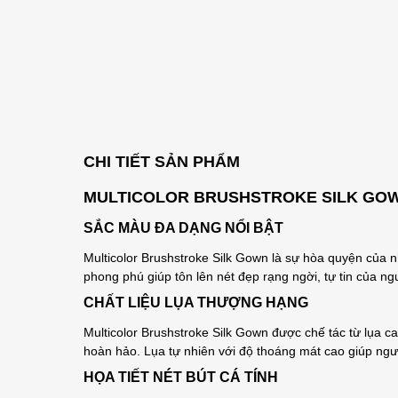
CHI TIẾT SẢN PHẨM
MULTICOLOR BRUSHSTROKE SILK GOWN
SẮC MÀU ĐA DẠNG NỔI BẬT
Multicolor Brushstroke Silk Gown là sự hòa quyện của 
phong phú giúp tôn lên nét đẹp rạng ngời, tự tin của n
CHẤT LIỆU LỤA THƯỢNG HẠNG
Multicolor Brushstroke Silk Gown được chế tác từ lụa 
hoàn hảo. Lụa tự nhiên với độ thoáng mát cao giúp ngườ
HỌA TIẾT NÉT BÚT CÁ TÍNH