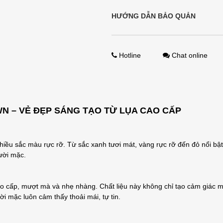
HƯỚNG DẪN BẢO QUẢN
Hotline
Chat online
 – VẺ ĐẸP SÁNG TẠO TỪ LỤA CAO CẤP
nhiều sắc màu rực rỡ. Từ sắc xanh tươi mát, vàng rực rỡ đến đỏ nổi 
gười mặc.
cao cấp, mượt mà và nhẹ nhàng. Chất liệu này không chỉ tạo cảm giác
i mặc luôn cảm thấy thoải mái, tự tin.