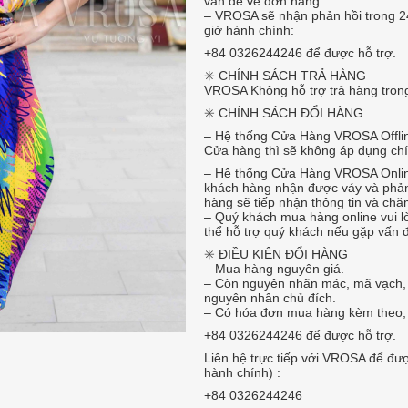
vấn đề về đơn hàng
– VROSA sẽ nhận phản hồi trong 24
giờ hành chính:
+84 0326244246 để được hỗ trợ.
✳️ CHÍNH SÁCH TRẢ HÀNG
VROSA Không hỗ trợ trả hàng tron
✳️ CHÍNH SÁCH ĐỔI HÀNG
– Hệ thống Cửa Hàng VROSA Offline
Cửa hàng thì sẽ không áp dụng chí
– Hệ thống Cửa Hàng VROSA Online
khách hàng nhận được váy và phản
hàng sẽ tiếp nhận thông tin và ch
– Quý khách mua hàng online vui 
thể hỗ trợ quý khách nếu gặp vấn 
✳️ ️ĐIỀU KIỆN ĐỔI HÀNG
– Mua hàng nguyên giá.
– Còn nguyên nhãn mác, mã vạch, c
nguyên nhân chủ đích.
– Có hóa đơn mua hàng kèm theo, n
+84 0326244246 để được hỗ trợ.
Liên hệ trực tiếp với VROSA để được
hành chính) :
+84 0326244246