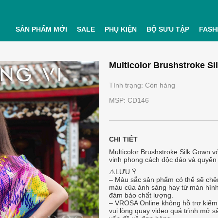
SẢN PHẨM MỚI
SALE
PHỤ KIỆN
BỘ SƯU TẬP
FASH
Multicolor Brushstroke S
Tình trạng: Còn hàng
MSP: CD146
CHI TIẾT
Multicolor Brushstroke Silk Gown vớ
vinh phong cách độc đáo và quyến 
⚠️LƯU Ý
– Màu sắc sản phẩm có thể sẽ chên
màu của ánh sáng hay từ màn hình
đảm bảo chất lượng.
– VROSA Online không hỗ trợ kiểm 
vui lòng quay video quá trình mở