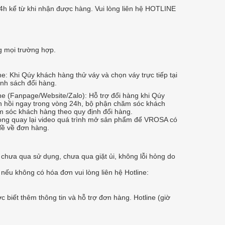
h kể từ khi nhận được hàng. Vui lòng liên hệ HOTLINE
g mọi trường hợp.
: Khi Qúy khách hàng thử váy và chọn váy trực tiếp tại
nh sách đổi hàng.
 (Fanpage/Website/Zalo): Hỗ trợ đổi hàng khi Qúy
 hồi ngay trong vòng 24h, bộ phận chăm sóc khách
ăm sóc khách hàng theo quy định đổi hàng.
lòng quay lại video quá trình mở sản phẩm để VROSA có
đề về đơn hàng.
hưa qua sử dụng, chưa qua giặt ủi, không lỗi hỏng do
ếu không có hóa đơn vui lòng liên hệ Hotline:
 biết thêm thông tin và hỗ trợ đơn hàng. Hotline (giờ