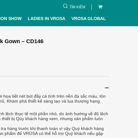
TÌM KIẾM
ION SHOW
LADIES IN VROSA
VROSA GLOBAL
ilk Gown – CD146
i họa tiết nét bút đầy cá tính trên nền đa sắc màu, tôn
rũ. Khám phá thiết kế sáng tạo và lụa thượng hạng.
h lệch thực tế một phần nhỏ, do ảnh hưởng về độ lệch
 thiết bị Qúy khách hàng xem, nhưng sản phẩm luôn
tra hàng trước khi thanh toán vì vậy Quý khách hàng
 sản phẩm để VROSA có thể hỗ trợ Quý khách nếu gặp