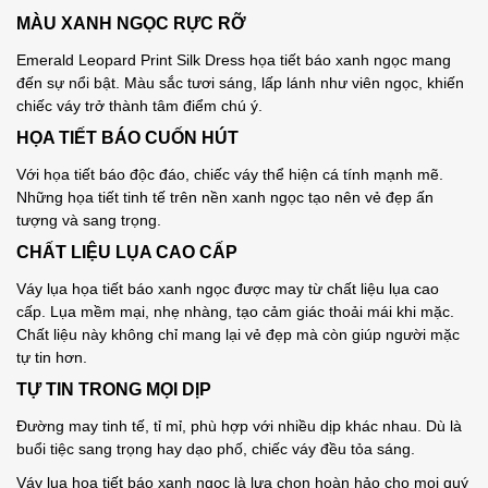
MÀU XANH NGỌC RỰC RỠ
Emerald Leopard Print Silk Dress họa tiết báo xanh ngọc mang
đến sự nổi bật. Màu sắc tươi sáng, lấp lánh như viên ngọc, khiến
chiếc váy trở thành tâm điểm chú ý.
HỌA TIẾT BÁO CUỐN HÚT
Với họa tiết báo độc đáo, chiếc váy thể hiện cá tính mạnh mẽ.
Những họa tiết tinh tế trên nền xanh ngọc tạo nên vẻ đẹp ấn
tượng và sang trọng.
CHẤT LIỆU LỤA CAO CẤP
Váy lụa họa tiết báo xanh ngọc được may từ chất liệu lụa cao
cấp. Lụa mềm mại, nhẹ nhàng, tạo cảm giác thoải mái khi mặc.
Chất liệu này không chỉ mang lại vẻ đẹp mà còn giúp người mặc
tự tin hơn.
TỰ TIN TRONG MỌI DỊP
Đường may tinh tế, tỉ mỉ, phù hợp với nhiều dịp khác nhau. Dù là
buổi tiệc sang trọng hay dạo phố, chiếc váy đều tỏa sáng.
Váy lụa họa tiết báo xanh ngọc là lựa chọn hoàn hảo cho mọi quý