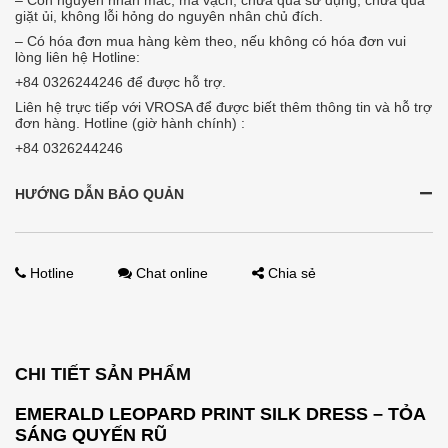
– Còn nguyên nhãn mác, mã vạch, chưa qua sử dụng, chưa qua
giặt ủi, không lỗi hỏng do nguyên nhân chủ đích.
– Có hóa đơn mua hàng kèm theo, nếu không có hóa đơn vui
lòng liên hệ Hotline:
+84 0326244246 để được hỗ trợ.
Liên hệ trực tiếp với VROSA để được biết thêm thông tin và hỗ trợ
đơn hàng. Hotline (giờ hành chính) :
+84 0326244246
HƯỚNG DẪN BẢO QUẢN
Hotline
Chat online
Chia sẻ
CHI TIẾT SẢN PHẨM
EMERALD LEOPARD PRINT SILK DRESS – TỎA
SÁNG QUYẾN RŨ