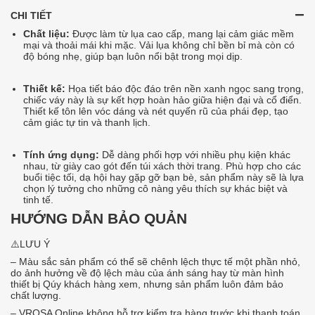
CHI TIẾT
Chất liệu:
Được làm từ lụa cao cấp, mang lại cảm giác mềm
mại và thoải mái khi mặc. Vải lụa không chỉ bền bỉ mà còn có
độ bóng nhẹ, giúp bạn luôn nổi bật trong mọi dịp.
Thiết kế:
Họa tiết báo độc đáo trên nền xanh ngọc sang trọng,
chiếc váy này là sự kết hợp hoàn hảo giữa hiện đại và cổ điển.
Thiết kế tôn lên vóc dáng và nét quyến rũ của phái đẹp, tạo
cảm giác tự tin và thanh lịch.
Tính ứng dụng:
Dễ dàng phối hợp với nhiều phụ kiện khác
nhau, từ giày cao gót đến túi xách thời trang. Phù hợp cho các
buổi tiệc tối, dạ hội hay gặp gỡ bạn bè, sản phẩm này sẽ là lựa
chọn lý tưởng cho những cô nàng yêu thích sự khác biệt và
tinh tế.
HƯỚNG DẪN BẢO QUẢN
⚠️LƯU Ý
– Màu sắc sản phẩm có thể sẽ chênh lệch thực tế một phần nhỏ,
do ảnh hưởng về độ lệch màu của ánh sáng hay từ màn hình
thiết bị Qúy khách hàng xem, nhưng sản phẩm luôn đảm bảo
chất lượng.
– VROSA Online không hỗ trợ kiểm tra hàng trước khi thanh toán