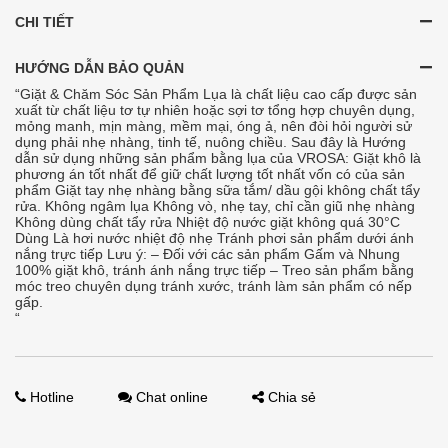
CHI TIẾT
HƯỚNG DẪN BẢO QUẢN
“Giặt & Chăm Sóc Sản Phẩm Lụa là chất liệu cao cấp được sản
xuất từ chất liệu tơ tự nhiên hoặc sợi tơ tổng hợp chuyên dụng,
mỏng manh, mịn màng, mềm mại, óng ả, nên đòi hỏi người sử
dụng phải nhẹ nhàng, tinh tế, nuông chiều. Sau đây là Hướng
dẫn sử dụng những sản phẩm bằng lụa của VROSA: Giặt khô là
phương án tốt nhất để giữ chất lượng tốt nhất vốn có của sản
phẩm Giặt tay nhẹ nhàng bằng sữa tắm/ dầu gội không chất tẩy
rửa. Không ngâm lụa Không vò, nhẹ tay, chỉ cần giũ nhẹ nhàng
Không dùng chất tẩy rửa Nhiệt độ nước giặt không quá 30°C
Dùng Là hơi nước nhiệt độ nhẹ Tránh phơi sản phẩm dưới ánh
nắng trực tiếp Lưu ý: – Đối với các sản phẩm Gấm và Nhung
100% giặt khô, tránh ánh nắng trực tiếp – Treo sản phẩm bằng
móc treo chuyên dụng tránh xước, tránh làm sản phẩm có nếp
gấp.
“
Hotline
Chat online
Chia sẻ