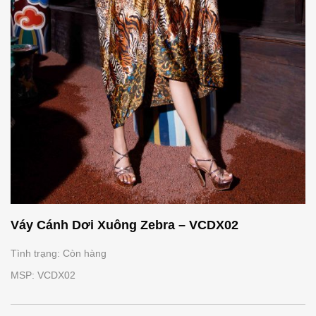
Váy Cánh Dơi Xuông Zebra – VCDX02
Tình trạng: Còn hàng
MSP: VCDX02