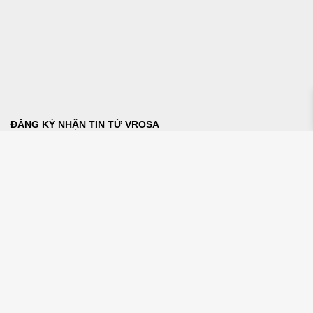
ĐĂNG KÝ NHẬN TIN TỪ VROSA
THANH TOÁN
Copyright © 2023 VROSA. All rights reserved.