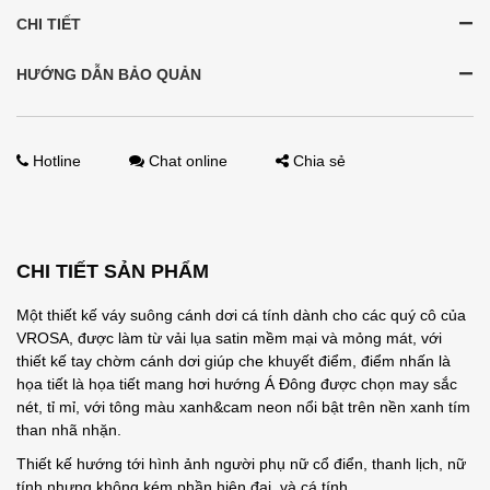
CHI TIẾT
HƯỚNG DẪN BẢO QUẢN
Hotline
Chat online
Chia sẻ
CHI TIẾT SẢN PHẨM
Một thiết kế váy suông cánh dơi cá tính dành cho các quý cô của
VROSA, được làm từ vải lụa satin mềm mại và mỏng mát, với
thiết kế tay chờm cánh dơi giúp che khuyết điểm, điểm nhấn là
họa tiết là họa tiết mang hơi hướng Á Đông được chọn may sắc
nét, tỉ mỉ, với tông màu xanh&cam neon nổi bật trên nền xanh tím
than nhã nhặn.
Thiết kế hướng tới hình ảnh người phụ nữ cổ điển, thanh lịch, nữ
tính nhưng không kém phần hiện đại, và cá tính.