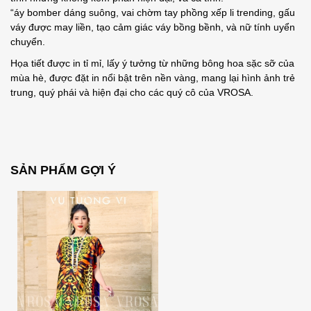
“áy bomber dáng suông, vai chờm tay phồng xếp li trending, gấu
váy được may liền, tạo cảm giác váy bồng bềnh, và nữ tính uyển
chuyển.
Họa tiết được in tỉ mỉ, lấy ý tưởng từ những bông hoa sặc sỡ của
mùa hè, được đặt in nổi bật trên nền vàng, mang lại hình ảnh trẻ
trung, quý phái và hiện đại cho các quý cô của VROSA.
SẢN PHẨM GỢI Ý