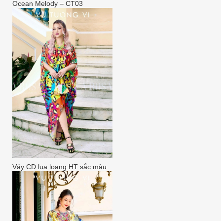
Ocean Melody – CT03
Váy CD lụa loang HT sắc màu