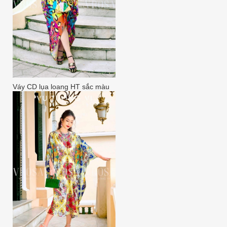
Váy CD lụa loang HT sắc màu