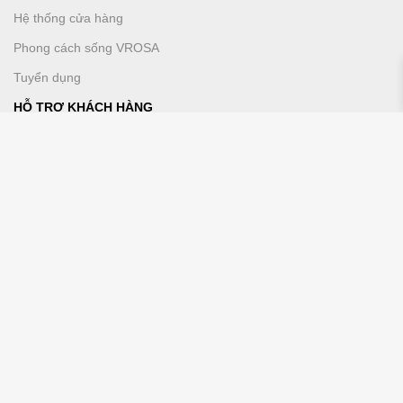
Hệ thống cửa hàng
Phong cách sống VROSA
Tuyển dụng
HỖ TRỢ KHÁCH HÀNG
Chính sách mua sắm
Hướng dẫn thanh toán
Vrosa VIP
DỊCH VỤ KHÁCH HÀNG
Liên hệ chúng tôi
Phương thức thanh toán
KẾT NỐI VỚI CHÚNG TÔI