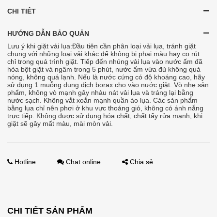
CHI TIẾT
HƯỚNG DẪN BẢO QUẢN
Lưu ý khi giặt vải lụa:Đầu tiên cần phân loại vải lụa, tránh giặt
chung với những loại vải khác để không bị phai màu hay co rút
chỉ trong quá trình giặt. Tiếp đến nhúng vải lụa vào nước ấm đã
hòa bột giặt và ngâm trong 5 phút, nước ấm vừa đủ không quá
nóng, không quá lạnh. Nếu là nước cứng có độ khoáng cao, hãy
sử dụng 1 muỗng dung dịch borax cho vào nước giặt. Vò nhẹ sản
phẩm, không vò mạnh gây nhàu nát vải lụa và tráng lại bằng
nước sạch. Không vắt xoắn mạnh quần áo lụa. Các sản phẩm
bằng lụa chỉ nên phơi ở khu vực thoáng gió, không có ánh nắng
trực tiếp. Không được sử dụng hóa chất, chất tẩy rửa mạnh, khi
giặt sẽ gây mất màu, mài mòn vải.
Hotline
Chat online
Chia sẻ
CHI TIẾT SẢN PHẨM