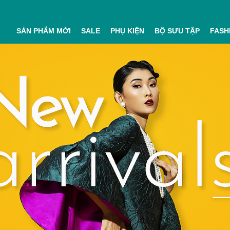
SẢN PHẨM MỚI
SALE
PHỤ KIỆN
BỘ SƯU TẬP
FASH