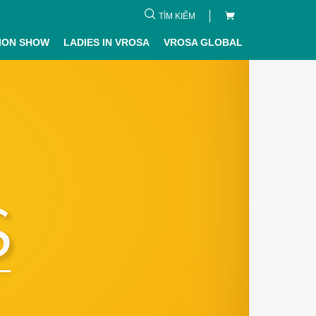
TÌM KIẾM
ION SHOW
LADIES IN VROSA
VROSA GLOBAL