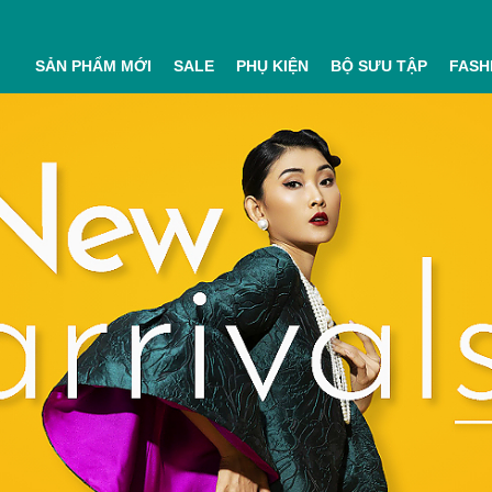
SẢN PHẨM MỚI
SALE
PHỤ KIỆN
BỘ SƯU TẬP
FASH