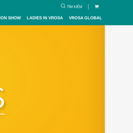
TÌM KIẾM
ION SHOW
LADIES IN VROSA
VROSA GLOBAL