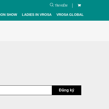
TÌM KIẾM
ION SHOW
LADIES IN VROSA
VROSA GLOBAL