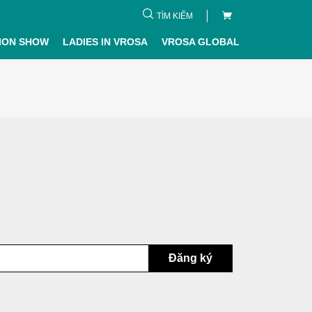
TÌM KIẾM
ION SHOW
LADIES IN VROSA
VROSA GLOBAL